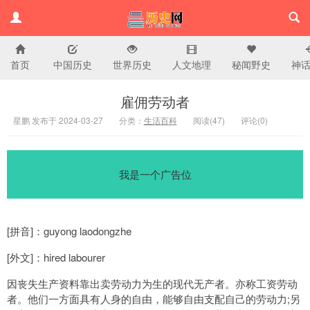
首页
中国历史
世界历史
人文地理
秘闻野史
神
历史百科网
雇佣劳动者
星鹏 发布于 2024-03-27
分类：
生活百科
阅读(
47)
评论(
0
)
我是一个广告位
[拼音]：guyong laodongzhe
[外文]：hired labourer
因丧失生产资料靠出卖劳动力为生的现代无产者。亦称工资劳动
者。他们一方面具有人身的自由，能够自由支配自己的劳动力;另