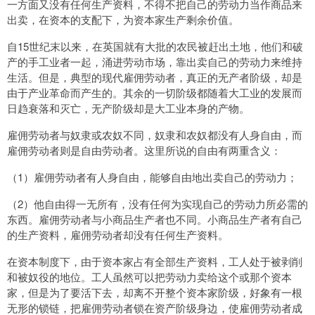
一方面又没有任何生产资料，不得不把自己的劳动力当作商品来
出卖，在资本的支配下，为资本家生产剩余价值。
自15世纪末以来，在英国就有大批的农民被赶出土地，他们和破
产的手工业者一起，涌进劳动市场，靠出卖自己的劳动力来维持
生活。但是，典型的现代雇佣劳动者，真正的无产者阶级，却是
由于产业革命而产生的。其余的一切阶级都随着大工业的发展而
日趋衰落和灭亡，无产阶级却是大工业本身的产物。
雇佣劳动者与奴隶或农奴不同，奴隶和农奴都没有人身自由，而
雇佣劳动者则是自由劳动者。这里所说的自由有两重含义：
（1）雇佣劳动者有人身自由，能够自由地出卖自己的劳动力；
（2）他自由得一无所有，没有任何为实现自己的劳动力所必需的
东西。雇佣劳动者与小商品生产者也不同。小商品生产者有自己
的生产资料，雇佣劳动者却没有任何生产资料。
在资本制度下，由于资本家占有全部生产资料，工人处于被剥削
和被奴役的地位。工人虽然可以把劳动力卖给这个或那个资本
家，但是为了要活下去，却离不开整个资本家阶级，好象有一根
无形的锁链，把雇佣劳动者锁在资产阶级身边，使雇佣劳动者成