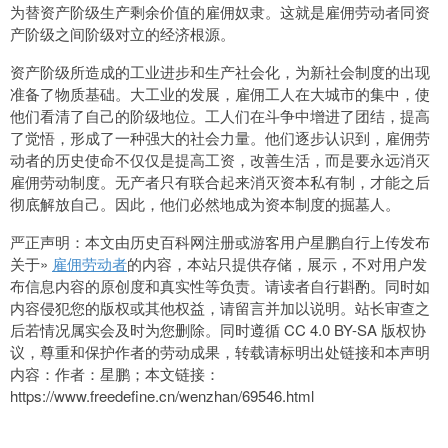
为替资产阶级生产剩余价值的雇佣奴隶。这就是雇佣劳动者同资
产阶级之间阶级对立的经济根源。
资产阶级所造成的工业进步和生产社会化，为新社会制度的出现
准备了物质基础。大工业的发展，雇佣工人在大城市的集中，使
他们看清了自己的阶级地位。工人们在斗争中增进了团结，提高
了觉悟，形成了一种强大的社会力量。他们逐步认识到，雇佣劳
动者的历史使命不仅仅是提高工资，改善生活，而是要永远消灭
雇佣劳动制度。无产者只有联合起来消灭资本私有制，才能之后
彻底解放自己。因此，他们必然地成为资本制度的掘墓人。
严正声明：本文由历史百科网注册或游客用户星鹏自行上传发布
关于»
雇佣劳动者
的内容，本站只提供存储，展示，不对用户发
布信息内容的原创度和真实性等负责。请读者自行斟酌。同时如
内容侵犯您的版权或其他权益，请留言并加以说明。站长审查之
后若情况属实会及时为您删除。同时遵循 CC 4.0 BY-SA 版权协
议，尊重和保护作者的劳动成果，转载请标明出处链接和本声明
内容：作者：星鹏；本文链接：
https://www.freedefine.cn/wenzhan/69546.html