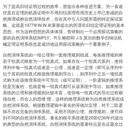
为了提高归结证明过程的效率，曾提出各种改进方案。另一条途
径是在定理的机器证明中不用归结原理而用历史上早已形成的自
然推理或称自然演绎技术，但在其中引入问题所需的特定探试策
略。这就是1977年W.W.布莱塞提出的所谓非归结定理证明的基本
思想。作为这种思想的具体体现，曾研制出一个运用探试策略的
新的自然演绎系统IMPLY。R.S.鲍耶和 J.S.莫尔的数学归纳法机
械定理证明系统也是成功地运用探试策略的一个重要例子。
自然演绎系统由一组公理和一套推理规则组成，每条推理规则将
若干恒真式映射为一个恒真式。如果存在一个恒真式系列，使得
序列中每一恒真式或者是一公理，或者是一定理（即可从序列中
位于其前的恒真式根据推理规则导出），则序列中之后一项恒真
式称为在该推理系统中可导出（或可证明）。一阶逻辑的推理系
统是完备的，也就是每一恒真式都可从该系统中导出。如果推理
系统的公理和推理规则比较丰富，使得每一恒真式的导出过程都
很自然，符合人的思维 惯，这样的推理系统称为自然推理系统或
自然演绎系统。根据数理逻辑中著名的哥德尔定理，对于二阶逻
辑不存在完备的演绎系统。采用不同的公理、推理规则，便可得
到不同的自然演绎系统。著名的根岑系统便是20世纪30年代提出
的典型的自然演绎系统。自然演绎系统的显著特点是在证题全过