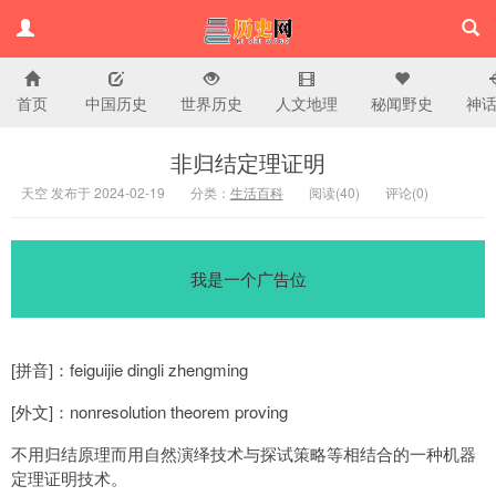
首页
中国历史
世界历史
人文地理
秘闻野史
神
历史百科网
非归结定理证明
天空 发布于 2024-02-19
分类：
生活百科
阅读(
40)
评论(
0
)
我是一个广告位
[拼音]：feiguijie dingli zhengming
[外文]：nonresolution theorem proving
不用归结原理而用自然演绎技术与探试策略等相结合的一种机器
定理证明技术。