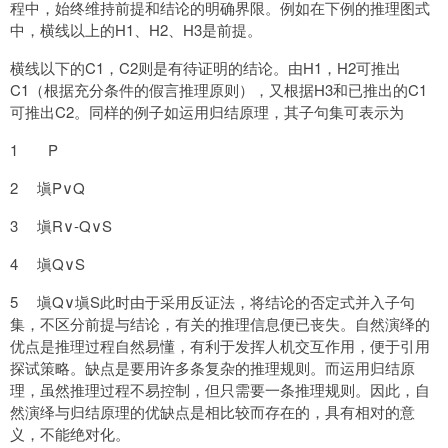
程中，始终维持前提和结论的明确界限。例如在下例的推理图式
中，横线以上的H1、H2、H3是前提。
横线以下的C1，C2则是有待证明的结论。由H1，H2可推出
C1（根据充分条件的假言推理原则），又根据H3和已推出的C1
可推出C2。同样的例子如运用归结原理，其子句集可表示为
1 P
2 塡P∨Q
3 塡R∨-Q∨S
4 塡Q∨S
5 塡Q∨塡S此时由于采用反证法，将结论的否定式并入子句
集，不区分前提与结论，有关的推理信息便已丧失。自然演绎的
优点是推理过程自然易懂，有利于发挥人机交互作用，便于引用
探试策略。缺点是要用许多条复杂的推理规则。而运用归结原
理，虽然推理过程不易控制，但只需要一条推理规则。因此，自
然演绎与归结原理的优缺点是相比较而存在的，具有相对的意
义，不能绝对化。