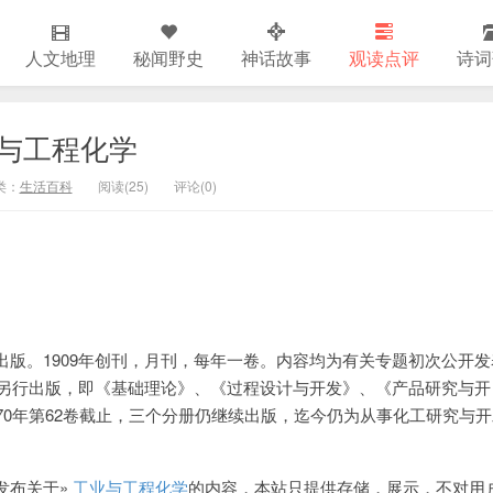
人文地理
秘闻野史
神话故事
观读点评
诗词
与工程化学
类：
生活百科
阅读(
25)
评论(
0
)
版。1909年创刊，月刊，每年一卷。内容均为有关专题初次公开发
册另行出版，即《基础理论》、《过程设计与开发》、《产品研究与开
70年第62卷截止，三个分册仍继续出版，迄今仍为从事化工研究与开
发布关于»
工业与工程化学
的内容，本站只提供存储，展示，不对用