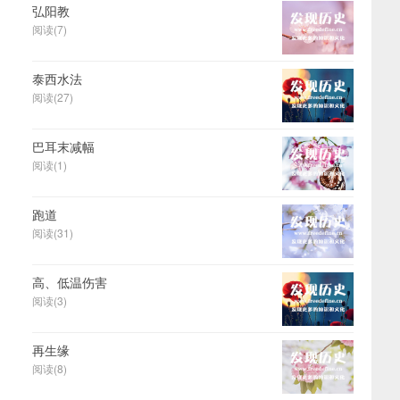
弘阳教
阅读(7)
泰西水法
阅读(27)
巴耳末减幅
阅读(1)
跑道
阅读(31)
高、低温伤害
阅读(3)
再生缘
阅读(8)