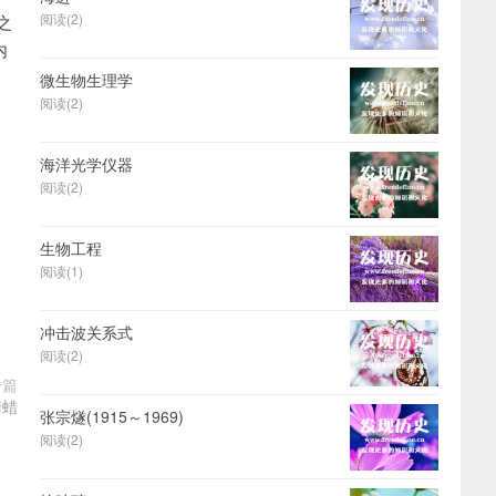
阅读(2)
之
内
微生物生理学
阅读(2)
海洋光学仪器
阅读(2)
生物工程
阅读(1)
冲击波关系式
阅读(2)
一篇
清蜡
张宗燧(1915～1969)
阅读(2)