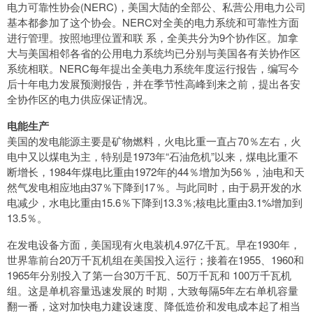
电力可靠性协会(NERC)，美国大陆的全部公、私营公用电力公司
基本都参加了这个协会。NERC对全美的电力系统和可靠性方面
进行管理。按照地理位置和联 系，全美共分为9个协作区。加拿
大与美国相邻各省的公用电力系统均已分别与美国各有关协作区
系统相联。NERC每年提出全美电力系统年度运行报告，编写今
后十年电力发展预测报告，并在季节性高峰到来之前，提出各安
全协作区的电力供应保证情况。
电能生产
美国的发电能源主要是矿物燃料，火电比重一直占70％左右，火
电中又以煤电为主，特别是1973年“石油危机”以来，煤电比重不
断增长，1984年煤电比重由1972年的44％增加为56％，油电和天
然气发电相应地由37％下降到17％。与此同时，由于易开发的水
电减少，水电比重由15.6％下降到13.3％;核电比重由3.1%增加到
13.5％。
在发电设备方面，美国现有火电装机4.97亿千瓦。早在1930年，
世界靠前台20万千瓦机组在美国投入运行；接着在1955、1960和
1965年分别投入了第一台30万千瓦、50万千瓦和 100万千瓦机
组。这是单机容量迅速发展的 时期，大致每隔5年左右单机容量
翻一番，这对加快电力建设速度、降低造价和发电成本起了相当