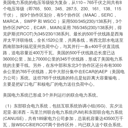
美国电力系统的电压等级较为复杂，从110～765千伏之间共有8
个电压等级（即765、500、345、287.5、230、161、138、115
千伏）。按9个协作区划分，有5个协作区（MAAC，SERC，
MARCA， SWPP 和 WSCC ）采用500/345(230)/138系列，3个
协作区(NPCC，ECAR，MAIN)采用 765/345(230)/138系列，得
克萨斯(ERCOT)为345/230/138系列。最长的500千伏线路是西海
岸太平洋联络线，全长1520公里，共两条线，将西北部水电送至
西南部加利福尼亚州负荷中心，与其并行一条±400千伏直流线
路，送电容量近400万千瓦。美国的500千伏线路总长度已达
36000公里，加上70000公里的345千伏线路，形成了美国电力系
统的主要干线。另外，在东中部和东北3个协作区还分布有3000
余公里的765千伏线路，其中大部分集中在ECAR的AEP（美国电
力公司）系统。这些765千伏线路的特点是短距离大容量输电，
主要是把矿口电厂和核电厂的电力送往负荷中心。
美国电力系统已形成 3个并列运行的联合电力系统。
（1）东部联合电力系统，包括互联系统协调小组(ISG)、宾夕法
尼亚-新泽西－马里兰州联合电力系统(PJM)和东部联合电力系统
(CANUSE)，共有189家电力公司参加，总装机容量达43500万千
瓦，除WSCC和ERCOT两个协作区外，均已联入这个联合系统。