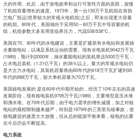
大的作用。此后，由于发电效率和运行可靠性方面的原因，放慢
了机组容量增长的速度。1973年，第一台130万千瓦机组在肯勃
兰电厂投运(世界较大的常规火电机组)之后，即未出现更大容量
的机组。80年代，美国倾向于采用50～60万千瓦中等容量的机
组，机组参数大多采用亚临界压力，汽温538/538℃。
美国在70、80年代的水电建设，主要是扩建原有水电站和发展抽
水蓄能电站，以满足系统运动的需要。现有水电装机9042万千瓦
(1989)，预计到2000年，抽水蓄能电站的装机将达5000万千瓦，
占水电总装机（1.31亿千瓦）的38％以上。量大的常规水电站仍
是大古力水电站，其装机容量将由80年代的618万千瓦扩建到90
年代的888万千瓦，较大单机容量为70万千瓦。
美国核电发展的 是在60年代中期开始的，经历了10年左右的高速
发展阶段，现有核电装机9795万千瓦(1989)，主要堆型是压水堆
和沸水堆。在70年代后期，由于电力需求的增长减缓，加之对核
电站的规程限制越来越严，特别是1979年的三英里岛核事故，使
核电建设的速度大大放慢，但从总的能源平衡来看，核电的比重
在今后仍会不断提高。
电力系统