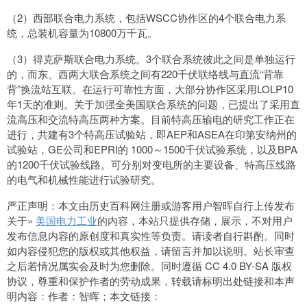
（2）西部联合电力系统，包括WSCC协作区的4个联合电力系
统，总装机容量为10800万千瓦。
（3）得克萨斯联合电力系统。3个联合系统彼此之间是单独运行
的，而东、西两大联合系统之间有220千伏联络线与直流“背靠
背”换流站互联。在运行可靠性方面，大部分协作区采用LOLP10
年1天的准则。关于加强全美国联合系统的问题，已提出了采用直
流高压和交流特高压两种方案。目前特高压输电的研究工作正在
进行，共建有3个特高压试验站，即AEP和ASEA在印第安纳州的
试验站，GE公司和EPRI的 1000～1500千伏试验系统，以及BPA
的1200千伏试验线路。可分别对变电所的主要设备、特高压线路
的电气和机械性能进行试验研究。
严正声明：本文由历史百科网注册或游客用户智晖自行上传发布
关于»
美国电力工业
的内容，本站只提供存储，展示，不对用户
发布信息内容的原创度和真实性等负责。请读者自行斟酌。同时
如内容侵犯您的版权或其他权益，请留言并加以说明。站长审查
之后若情况属实会及时为您删除。同时遵循 CC 4.0 BY-SA 版权
协议，尊重和保护作者的劳动成果，转载请标明出处链接和本声
明内容：作者：智晖；本文链接：