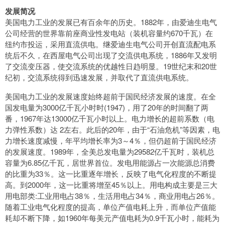
发展简况
美国电力工业的发展已有百余年的历史。1882年，由爱迪生电气
公司经营的世界靠前座商业性发电站（装机容量约670千瓦）在
纽约市投运，采用直流供电。继爱迪生电气公司开创直流配电系
统后不久，在西屋电气公司出现了交流供电系统，1886年又发明
了交流变压器，使交流系统的优越性日趋明显。19世纪末和20世
纪初，交流系统得到迅速发展，并取代了直流供电系统。
美国电力工业的发展速度始终超前于国民经济发展的速度。在全
国发电量为3000亿千瓦小时时(1947)，用了20年的时间翻了两
番，1967年达13000亿千瓦小时以上。电力增长的超前系数（电
力弹性系数）达 2左右。此后的20年，由于“石油危机”等因素，电
力增长速度减慢，年平均增长率为3～4％，但仍超前于国民经济
的发展速度。1989年，全美总发电量为29582亿千瓦时，装机总
容量为6.85亿千瓦，居世界首位。发电用能源占一次能源总消费
的比重为33％。这一比重逐年增长，反映了电气化程度的不断提
高。到2000年，这一比重将增至45％以上。用电构成主要是三大
用电部类:工业用电占38％，生活用电占34％，商业用电占26％。
随着工业电气化程度的提高，单位产值电耗上升，而单位产值能
耗却不断下降，如1960年每美元产值电耗为0.9千瓦小时，能耗为