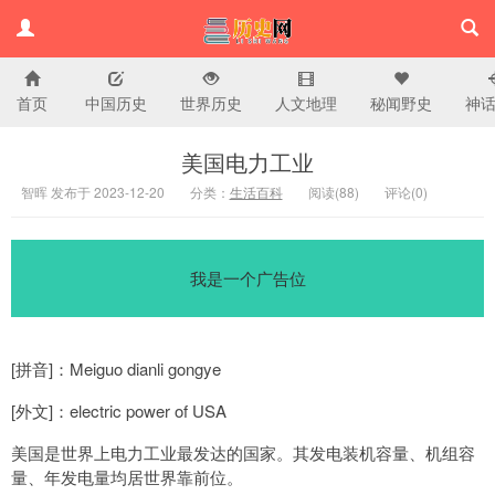
首页
中国历史
世界历史
人文地理
秘闻野史
神
历史百科网
美国电力工业
智晖 发布于 2023-12-20
分类：
生活百科
阅读(
88)
评论(
0
)
我是一个广告位
[拼音]：Meiguo dianli gongye
[外文]：electric power of USA
美国是世界上电力工业最发达的国家。其发电装机容量、机组容
量、年发电量均居世界靠前位。