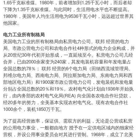
1.65千克标准煤。1980年，前者增加到1.25千瓦小时，而后者却
下降为1.35千克标准煤。与此同时，生活用电水平也不断提高。
1980年，美国年人均生活用电为9536千瓦小时，远远超过世界其
他国家。
电力工业所有制格局
美国电力工业的所有制格局由私营电力公司、联邦 经营的电力
局、市政公营电力公司和农电合作社4种形式的电力企业构成，并
从20世纪30年代初开始形成，一直延续至今。私营电力公司几经
合并，已由2000余家变为240家，其发电装机容量和年发电量占
全国总数的78％； 联邦 经营的6个电力局（田纳西流域管理局、
邦维尔电力局、西南电力局、阿拉斯加电力局、东南电力局和西
部地区电力局）和1900家市政公营电力公司，发电装机和发电量
分别占全国总数的20％和19％。农村电气化计划由1936年开始执
行，由内务部的农村电气化局(REA) 向全国各农电合作社贷款，
经20多年的努力，全美基本实现农村电气化。现有农电合作社
1000余个，装机1850万千瓦。
为了提高经营效率，保证供、需双方的利益，无论是公营或私营
的公用电力事业，一般都由地方 授予在一定供电区域内的独家经
营权，并设公用事业委员会对其进行管制。1968年，成立了北美