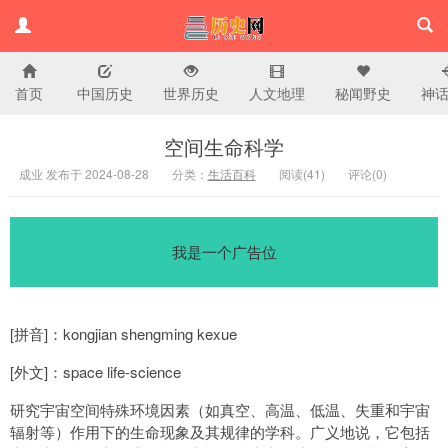
首页
中国历史
世界历史
人文地理
秘闻野史
神
历史百科网
空间生命科学
成业 发布于 2024-08-28
分类：
生活百科
阅读(
41)
评论(
0
)
我是一个广告位
[拼音]：kongjian shengming kexue
[外文]：space life-science
研究宇宙空间特殊环境因素（如真空、高温、低温、失重和宇宙
辐射等）作用下的生命现象及其规律的学科。广义地说，它包括