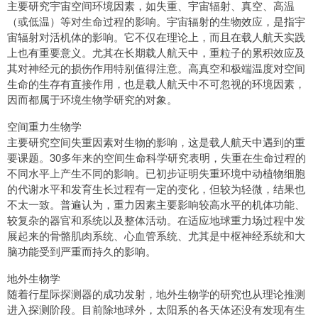
主要研究宇宙空间环境因素，如失重、宇宙辐射、真空、高温
（或低温）等对生命过程的影响。宇宙辐射的生物效应，是指宇
宙辐射对活机体的影响。它不仅在理论上，而且在载人航天实践
上也有重要意义。尤其在长期载人航天中，重粒子的累积效应及
其对神经元的损伤作用特别值得注意。高真空和极端温度对空间
生命的生存有直接作用，也是载人航天中不可忽视的环境因素，
因而都属于环境生物学研究的对象。
空间重力生物学
主要研究空间失重因素对生物的影响，这是载人航天中遇到的重
要课题。30多年来的空间生命科学研究表明，失重在生命过程的
不同水平上产生不同的影响。已初步证明失重环境中动植物细胞
的代谢水平和发育生长过程有一定的变化，但较为轻微，结果也
不太一致。普遍认为，重力因素主要影响较高水平的机体功能、
较复杂的器官和系统以及整体活动。在适应地球重力场过程中发
展起来的骨骼肌肉系统、心血管系统、尤其是中枢神经系统和大
脑功能受到严重而持久的影响。
地外生物学
随着行星际探测器的成功发射，地外生物学的研究也从理论推测
进入探测阶段。目前除地球外，太阳系的各天体还没有发现有生