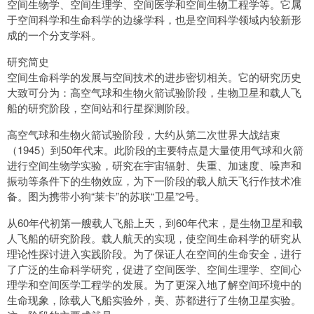
空间生物学、空间生理学、空间医学和空间生物工程学等。它属
于空间科学和生命科学的边缘学科，也是空间科学领域内较新形
成的一个分支学科。
研究简史
空间生命科学的发展与空间技术的进步密切相关。它的研究历史
大致可分为：高空气球和生物火箭试验阶段，生物卫星和载人飞
船的研究阶段，空间站和行星探测阶段。
高空气球和生物火箭试验阶段，大约从第二次世界大战结束
（1945）到50年代末。此阶段的主要特点是大量使用气球和火箭
进行空间生物学实验，研究在宇宙辐射、失重、加速度、噪声和
振动等条件下的生物效应，为下一阶段的载人航天飞行作技术准
备。图为携带小狗“莱卡”的苏联“卫星”2号。
从60年代初第一艘载人飞船上天，到60年代末，是生物卫星和载
人飞船的研究阶段。载人航天的实现，使空间生命科学的研究从
理论性探讨进入实践阶段。为了保证人在空间的生命安全，进行
了广泛的生命科学研究，促进了空间医学、空间生理学、空间心
理学和空间医学工程学的发展。为了更深入地了解空间环境中的
生命现象，除载人飞船实验外，美、苏都进行了生物卫星实验。