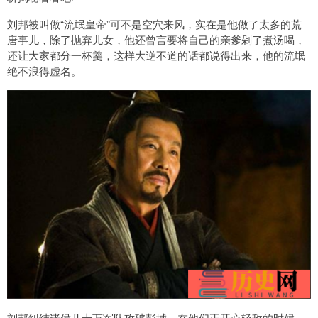
刘邦被叫做“流氓皇帝”可不是空穴来风，实在是他做了太多的荒
唐事儿，除了抛弃儿女，他还曾言要将自己的亲爹剁了煮汤喝，
还让大家都分一杯羹，这样大逆不道的话都说得出来，他的流氓
绝不浪得虚名。
刘邦纠结诸侯几十万军队攻破彭城，在他们正开心轻敌的时候，