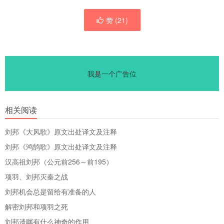
赞 (
21
)
我是一个广告位
相关阅读
刘邦《大风歌》原文出处译文及注释
刘邦《鸿鹄歌》原文出处译文及注释
汉高祖刘邦（公元前256～前195）
项羽、刘邦灭秦之战
刘邦机会总是留给有准备的人
解密刘邦和项羽之死
刘邦遗嘱有什么神奇的作用