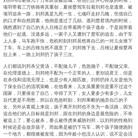
项羽带着三万铁骑将其重创，夏侯婴驾车拉着刘邦仓皇逃窜。被
项羽追杀一路，刘邦真是九死一生，七魂吓走好几魄，凭借自己
的口才和自然因素，他倒是逃过了几劫。逃到楚君境内的时候，
偶然遇到了自己的夫人吕雉正在带着两个孩子逃命，于是就带着
他们一起逃。没逃多远，一家子人又遭到了楚军的追击，由于车
上人多，马车跑不快，危机时刻刘邦居然将自己的一对儿女推下
了车。车上的吕雉当然不愿意了，刘邦推下去，吕雉让夏侯婴再
拉上来，一路上刘邦扔了孩子三次。
人们都说刘邦杀父煲汤，不配做儿子，危急抛子，不配做父亲。
在伦理道德上，刘邦绝不配为一个正常的人，更别说君王，但是
在杀伐和流氓无理上，也是少有人能匹敌。刘邦扔掉儿女是他为
了保全自己的流氓策略，在他看来，儿女虽重要但是重不过这个
国家，只要保全了自己，夺得了天下，女人要多少有多少，儿女
后代更是不用愁，所以在危急时刻，刘邦果断的抛弃自己的子
女。另外从客观上来说，孩子离开刘邦也不失为一条活路，因为
追击他们的人目标就是刘邦，跟在刘邦的身边是最危险的，不幸
被追上了，要么被杀，要么被俘虏来威胁刘邦，以刘邦的性格到
时候还是会放弃孩子。而如果是被扔下马车，两个孩子随便跑到
一个地方，都很难被发现，因为年龄小也没人认识，说不定会活