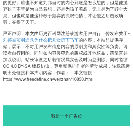
的更好。谁也不知道刘邦当时的内心到底是怎么想的，但是他抛
弃孩子不管是为自己着想，还是为孩子着想，无非是为了顾全大
局。但也就是他这种敢于抛弃的流氓性情，才让他之后击败项
羽，夺得了天下。
严正声明：本文由历史百科网注册或游客用户自行上传发布关于»
刘邦被项羽追杀为什么把儿女扔下马车
的内容，本站只提供存
储，展示，不对用户发布信息内容的原创度和真实性等负责。请
读者自行斟酌。同时如内容侵犯您的版权或其他权益，请留言并
加以说明。站长审查之后若情况属实会及时为您删除。同时遵循
CC 4.0 BY-SA 版权协议，尊重和保护作者的劳动成果，转载请标
明出处链接和本声明内容：作者：；本文链接：
https://www.freedefine.cn/wenzhan/10830.html
我是一个广告位