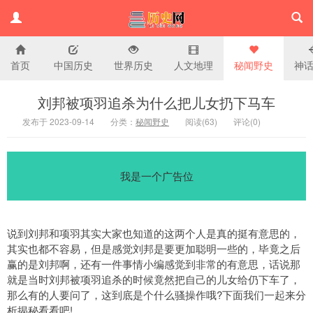
首页
中国历史
世界历史
人文地理
秘闻野史
神
历史百科网
刘邦被项羽追杀为什么把儿女扔下马车
发布于 2023-09-14
分类：
秘闻野史
阅读(
63)
评论(
0
)
我是一个广告位
说到刘邦和项羽其实大家也知道的这两个人是真的挺有意思的，
其实也都不容易，但是感觉刘邦是要更加聪明一些的，毕竟之后
赢的是刘邦啊，还有一件事情小编感觉到非常的有意思，话说那
就是当时刘邦被项羽追杀的时候竟然把自己的儿女给仍下车了，
那么有的人要问了，这到底是个什么骚操作哦?下面我们一起来分
析揭秘看看吧!